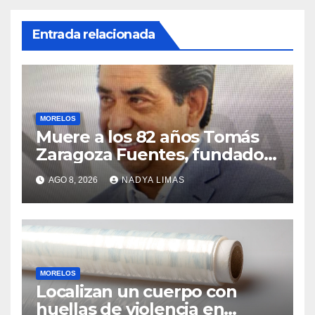
Entrada relacionada
MORELOS
Muere a los 82 años Tomás
Zaragoza Fuentes, fundador
de Grupo Tomza
AGO 8, 2026
NADYA LIMAS
MORELOS
Localizan un cuerpo con
huellas de violencia en