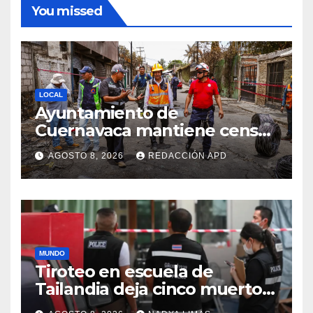
You missed
LOCAL
Ayuntamiento de
Cuernavaca mantiene censo
y valoración de daños en la
AGOSTO 8, 2026
REDACCIÓN APD
colonia Las Granjas
MUNDO
Tiroteo en escuela de
Tailandia deja cinco muertos
y más de 30 heridos