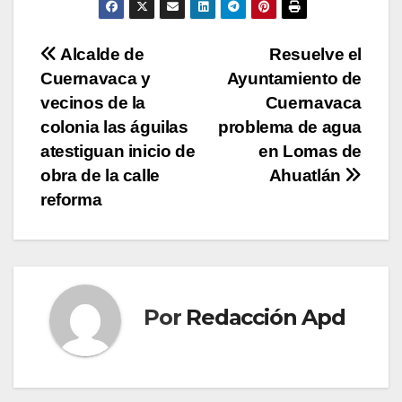
Navegación
Alcalde de
Resuelve el
Cuernavaca y
Ayuntamiento de
de
vecinos de la
Cuernavaca
entradas
colonia las águilas
problema de agua
atestiguan inicio de
en Lomas de
obra de la calle
Ahuatlán
reforma
Por
Redacción Apd