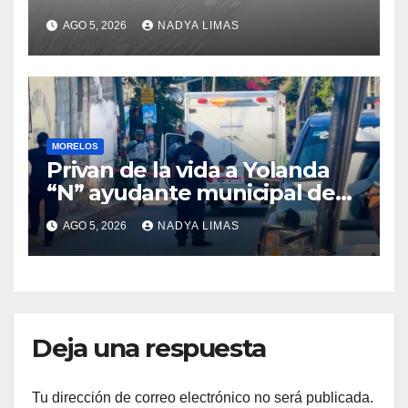
Yautepec; es un hombre y se
AGO 5, 2026
NADYA LIMAS
desconoce su identidad
MORELOS
Privan de la vida a Yolanda
“N” ayudante municipal de
Tepetzingo Emiliano Zapata
AGO 5, 2026
NADYA LIMAS
en Morelos
Deja una respuesta
Tu dirección de correo electrónico no será publicada.