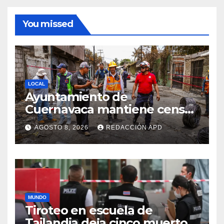
You missed
LOCAL
Ayuntamiento de
Cuernavaca mantiene censo
y valoración de daños en la
AGOSTO 8, 2026
REDACCIÓN APD
colonia Las Granjas
MUNDO
Tiroteo en escuela de
Tailandia deja cinco muertos