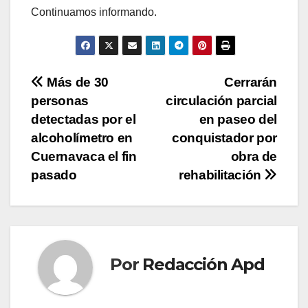
Continuamos informando.
Navegación
Más de 30
Cerrarán
personas
circulación parcial
de
detectadas por el
en paseo del
entradas
alcoholímetro en
conquistador por
Cuernavaca el fin
obra de
pasado
rehabilitación
Por
Redacción Apd