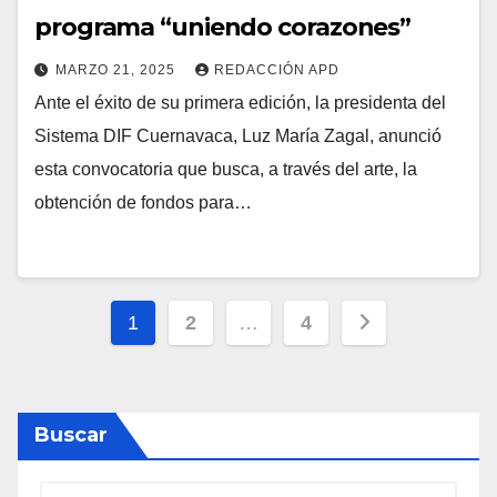
programa “uniendo corazones”
MARZO 21, 2025
REDACCIÓN APD
Ante el éxito de su primera edición, la presidenta del
Sistema DIF Cuernavaca, Luz María Zagal, anunció
esta convocatoria que busca, a través del arte, la
obtención de fondos para…
Paginación
1
2
…
4
de
entradas
Buscar