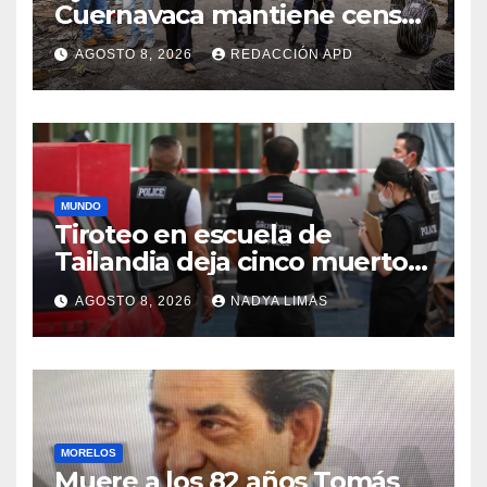
Cuernavaca mantiene censo
y valoración de daños en la
AGOSTO 8, 2026
REDACCIÓN APD
colonia Las Granjas
MUNDO
Tiroteo en escuela de
Tailandia deja cinco muertos
y más de 30 heridos
AGOSTO 8, 2026
NADYA LIMAS
MORELOS
Muere a los 82 años Tomás