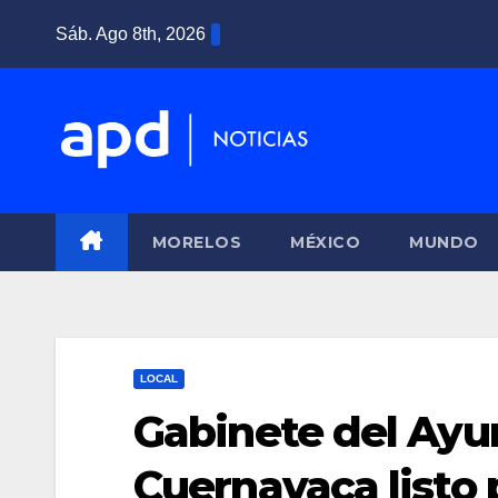
Saltar
Sáb. Ago 8th, 2026
al
contenido
MORELOS
MÉXICO
MUNDO
LOCAL
Gabinete del Ayu
Cuernavaca listo 