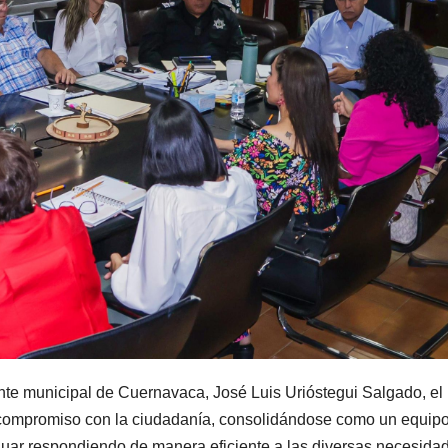
nte municipal de Cuernavaca, José Luis Urióstegui Salgado, el
u compromiso con la ciudadanía, consolidándose como un equip
nuar respondiendo de manera eficiente a las diversas necesida