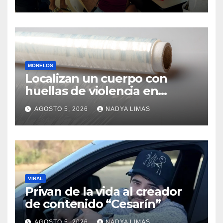
migrantes en tránsito
MORELOS
Localizan un cuerpo con
huellas de violencia en
Yautepec; es un hombre y se
AGOSTO 5, 2026
NADYA LIMAS
desconoce su identidad
VIRAL
Privan de la vida al creador
de contenido “Cesarín”
AGOSTO 5, 2026
NADYA LIMAS