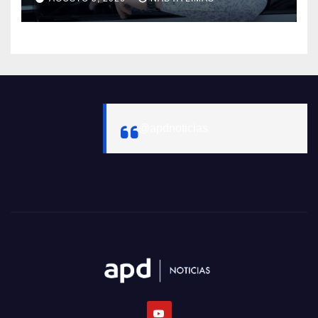
@apdnoticias