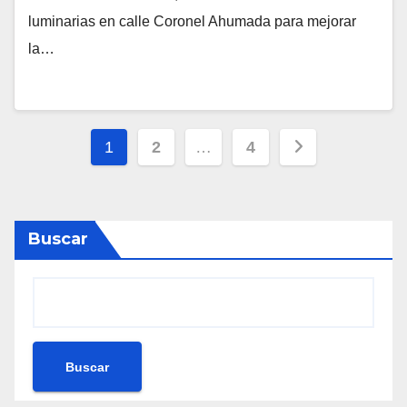
luminarias en calle Coronel Ahumada para mejorar
la…
Paginación
1
2
…
4
de
entradas
Buscar
Buscar