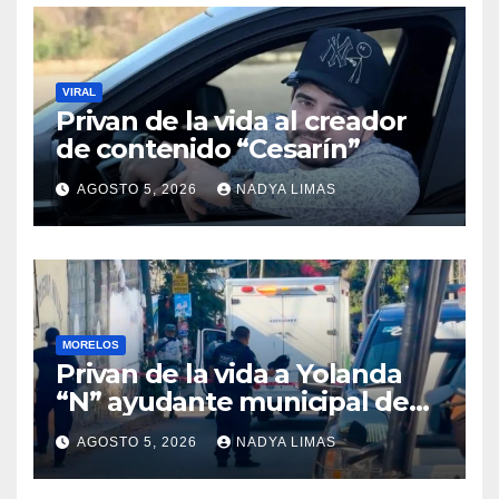
VIRAL
Privan de la vida al creador
de contenido “Cesarín”
AGOSTO 5, 2026
NADYA LIMAS
MORELOS
Privan de la vida a Yolanda
“N” ayudante municipal de
Tepetzingo Emiliano Zapata
AGOSTO 5, 2026
NADYA LIMAS
en Morelos