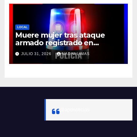
LOCAL
Muere mujer tras ataque
armado registrado en
Cuernavaca
JULIO 31, 2026
NADYA LIMAS
@apdnoticias