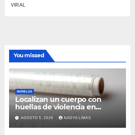
VIRAL
You missed
MORELOS
Localizan un cuerpo con
huellas de violencia en
Yautepec; es un hombre y se
AGOSTO 5, 2026
NADYA LIMAS
desconoce su identidad