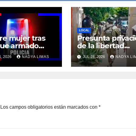
LOCAL
e mujer tras
Presunta privac
que armado
de la libertad
strado en
genera fuerte
1, 2026
NADYA LIMAS
JUL 28, 2026
NADYA LI
rnavaca
movilización
policiaca en
Cuernavaca
Los campos obligatorios están marcados con
*