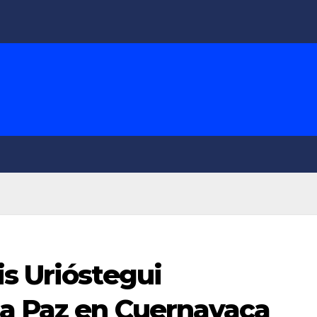
s Urióstegui
a Paz en Cuernavaca