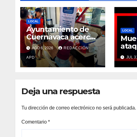
LOCAL
Ayuntamiento de
LOCAL
Cuernavaca acerca
Muer
servicios de
ata
AGO 6, 2026
REDACCIÓN
vacunación a
regi
JUL 3
personas migrantes
APD
Cue
en tránsito
Deja una respuesta
Tu dirección de correo electrónico no será publicada.
Comentario
*