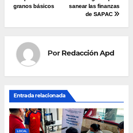
entradas
granos básicos
sanear las finanzas
de SAPAC
Por
Redacción Apd
Entrada relacionada
LOCAL