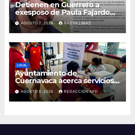
Detienen en Guerrero a
exesposo de Paula Fajardo
por tentativa de feminicidio
AGOSTO 7, 2026
NADYA LIMAS
LOCAL
Ayuntamiento de
Cuernavaca acerca servicios
de vacunación a personas
AGOSTO 6, 2026
REDACCIÓN APD
migrantes en tránsito