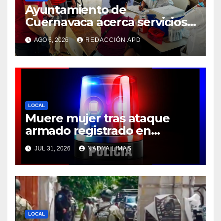
Ayuntamiento de
Cuernavaca acerca servicios
de vacunación a personas
AGO 6, 2026
REDACCIÓN APD
migrantes en tránsito
LOCAL
Muere mujer tras ataque
armado registrado en
Cuernavaca
JUL 31, 2026
NADYA LIMAS
LOCAL