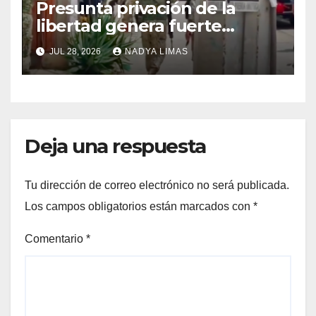
Presunta privación de la
libertad genera fuerte
movilización policiaca en
JUL 28, 2026
NADYA LIMAS
Cuernavaca
Deja una respuesta
Tu dirección de correo electrónico no será publicada.
Los campos obligatorios están marcados con
*
Comentario
*