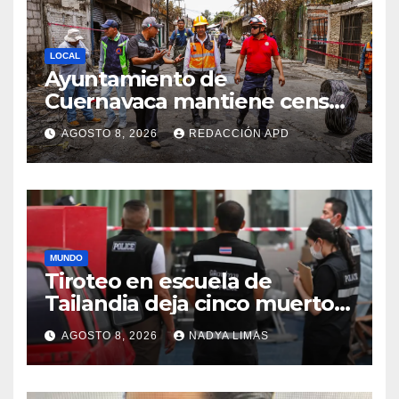
LOCAL
Ayuntamiento de
Cuernavaca mantiene censo
y valoración de daños en la
AGOSTO 8, 2026
REDACCIÓN APD
colonia Las Granjas
MUNDO
Tiroteo en escuela de
Tailandia deja cinco muertos
y más de 30 heridos
AGOSTO 8, 2026
NADYA LIMAS