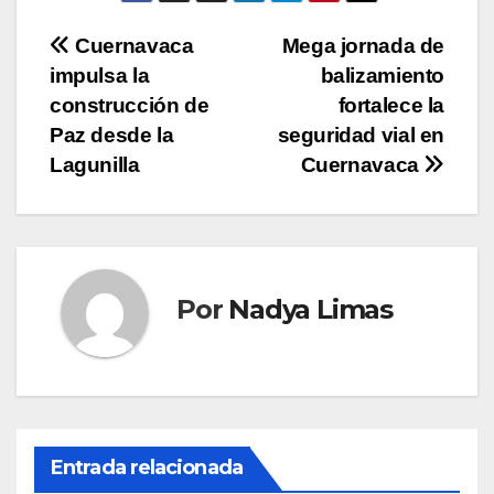
Navegación
Cuernavaca
Mega jornada de
impulsa la
balizamiento
de
construcción de
fortalece la
entradas
Paz desde la
seguridad vial en
Lagunilla
Cuernavaca
Por
Nadya Limas
Entrada relacionada