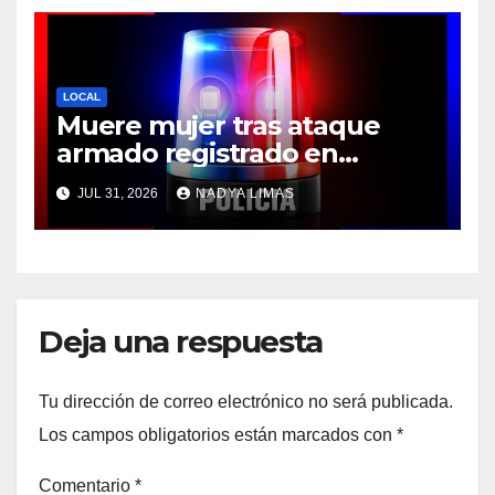
LOCAL
Muere mujer tras ataque
armado registrado en
Cuernavaca
JUL 31, 2026
NADYA LIMAS
Deja una respuesta
Tu dirección de correo electrónico no será publicada.
Los campos obligatorios están marcados con
*
Comentario
*