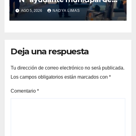
Tepetzingo Emiliano Zapata
AGO 5, 2026
NADYA LIMAS
en Morelos
Deja una respuesta
Tu dirección de correo electrónico no será publicada.
Los campos obligatorios están marcados con
*
Comentario
*