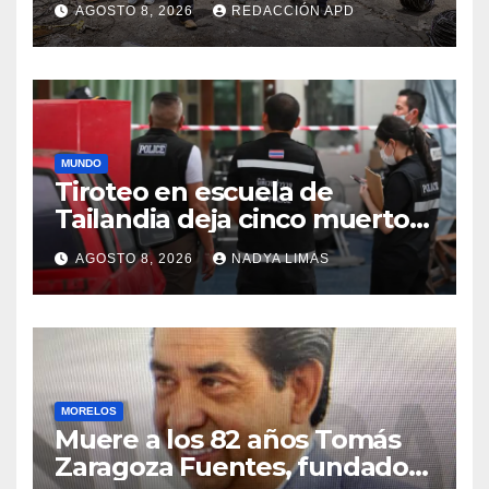
AGOSTO 8, 2026
REDACCIÓN APD
colonia Las Granjas
MUNDO
Tiroteo en escuela de
Tailandia deja cinco muertos
y más de 30 heridos
AGOSTO 8, 2026
NADYA LIMAS
MORELOS
Muere a los 82 años Tomás
Zaragoza Fuentes, fundador