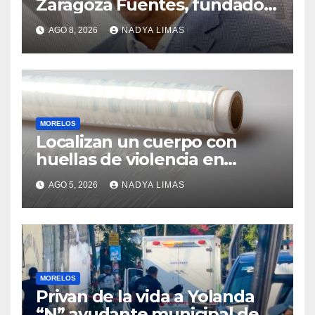
Zaragoza Fuentes, fundador
de Grupo Tomza
AGO 8, 2026
NADYA LIMAS
MORELOS
Localizan un cuerpo con
huellas de violencia en
Yautepec; es un hombre y se
AGO 5, 2026
NADYA LIMAS
desconoce su identidad
MORELOS
Privan de la vida a Yolanda
“N” ayudante municipal de