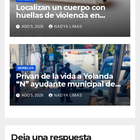
Localizan un cuerpo con
huellas de violencia en
Yautepec; es un hombre y se
AGO 5, 2026
NADYA LIMAS
desconoce su identidad
MORELOS
Privan de la vida a Yolanda
“N” ayudante municipal de
Tepetzingo Emiliano Zapata
AGO 5, 2026
NADYA LIMAS
en Morelos
Deja una respuesta