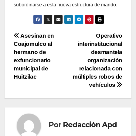
subordinarse a esta nueva estructura de mando.
Navegación
Asesinan en
Operativo
Coajomulco al
interinstitucional
de
hermano de
desmantela
entradas
exfuncionario
organización
municipal de
relacionada con
Huitzilac
múltiples robos de
vehículos
Por
Redacción Apd